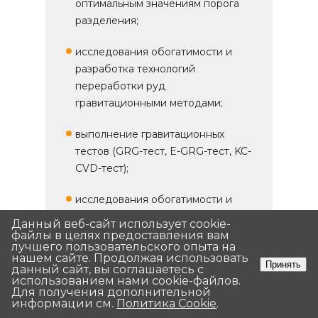
оптимальным значениям порога
разделения;
исследования обогатимости и
разработка технологий
переработки руд
гравитационными методами;
выполнение гравитационных
тестов (GRG-тест, E-GRG-тест, KC-
CVD-тест);
исследования обогатимости и
разработка технологий
Данный веб-сайт использует cookie-
Данный веб-сайт использует cookie-
переработки руд флотационными
файлы в целях предоставления вам
файлы в целях предоставления вам
лучшего пользовательского опыта на
лучшего пользовательского опыта на
методами;
нашем сайте. Продолжая использовать
нашем сайте. Продолжая использовать
Принять
Принять
данный сайт, вы соглашаетесь с
данный сайт, вы соглашаетесь с
использованием нами cookie-файлов.
использованием нами cookie-файлов.
подбор и обоснование
Для получения дополнительной
Для получения дополнительной
оптимальных режимов флотации
информации см.
информации см.
Политика Cookie
Политика Cookie
.
.
руды (крупность измельчения,