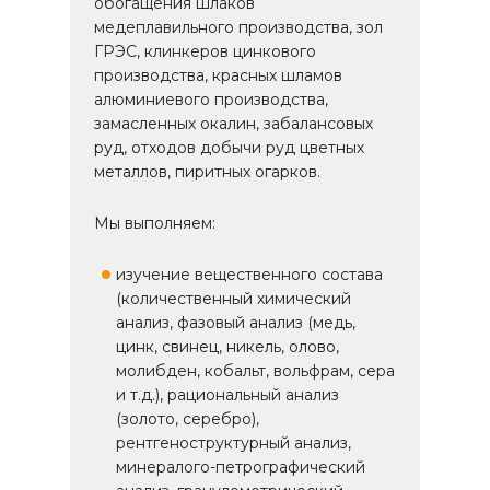
обогащения шлаков
медеплавильного производства, зол
ГРЭС, клинкеров цинкового
производства, красных шламов
алюминиевого производства,
замасленных окалин, забалансовых
руд, отходов добычи руд цветных
металлов, пиритных огарков.
Мы выполняем:
изучение вещественного состава
(количественный химический
анализ, фазовый анализ (медь,
цинк, свинец, никель, олово,
молибден, кобальт, вольфрам, сера
и т.д.), рациональный анализ
(золото, серебро),
рентгеноструктурный анализ,
минералого-петрографический