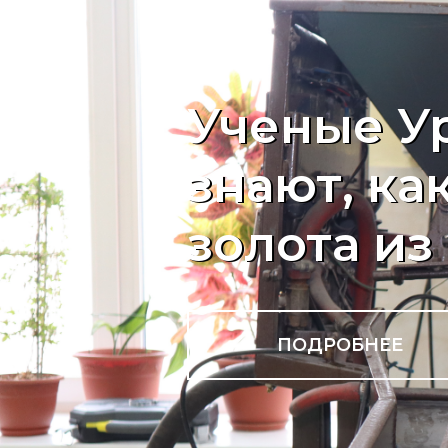
Ученые У
знают, ка
золота из
ПОДРОБНЕЕ