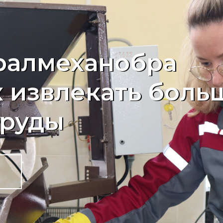
ралмеханобра
к извлекать боль
 руды