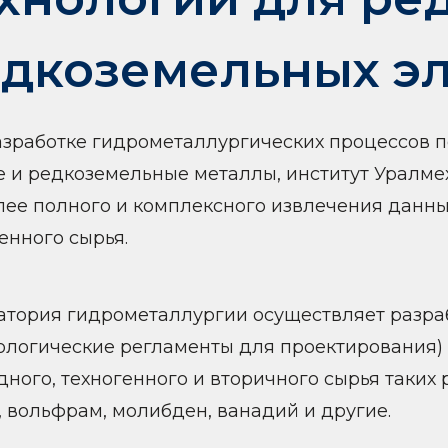
дкоземельных э
азработке гидрометаллургических процессов 
е и редкоземельные металлы, институт Уралме
лее полного и комплексного извлечения данны
енного сырья.
атория гидрометаллургии осуществляет разраб
нологические регламенты для проектирования)
ного, техногенного и вторичного сырья таких р
 вольфрам, молибден, ванадий и другие.