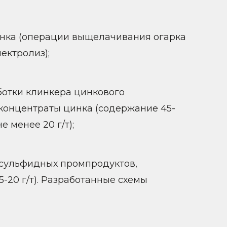
инка (операции выщелачивания огарка
ектролиз);
ботки клинкера цинкового
концентраты цинка (содержание 45-
е менее 20 г/т);
 сульфидных промпродуктов,
5-20 г/т). Разработанные схемы