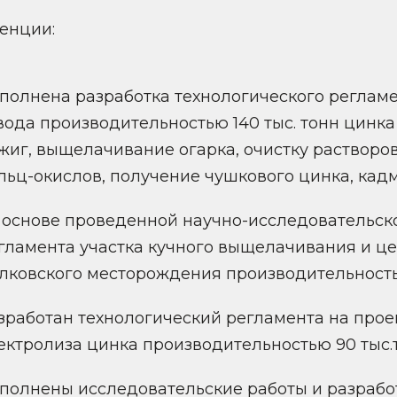
енции:
полнена разработка технологического реглам
вода производительностью 140 тыс. тонн цинка
жиг, выщелачивание огарка, очистку растворов
льц-окислов, получение чушкового цинка, кадм
 основе проведенной научно-исследовательск
гламента участка кучного выщелачивания и ц
лковского месторождения производительностью
зработан технологический регламента на проек
ектролиза цинка производительностью 90 тыс.т.
полнены исследовательские работы и разрабо