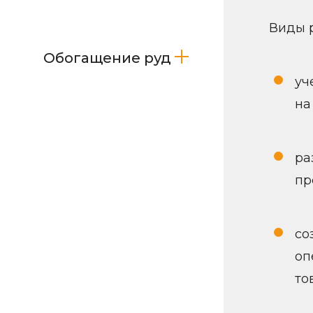
Виды р
Обогащение руд
уч
на
ра
пр
со
оп
то