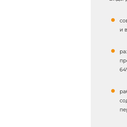
со
и 
ра
пр
64
ра
со
пе