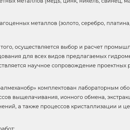
етных металлов (медь, цинк, никель, свинец, ма
агоценных металлов (золото, серебро, платина
того, осуществляется выбор и расчет промышл
дования для всех видов предлагаемых гидроме
ствляется научное сопровождение проектных р
ралмеханобр» комплектован лабораторным об
ссов выщелачивания, ионного обмена, экстра
ений, а также процессов кристаллизации и це
абот: