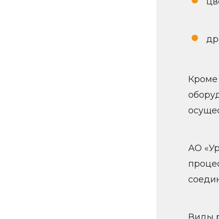
цв
др
Кроме 
обору
осуще
АО «У
проце
соедин
Виды р