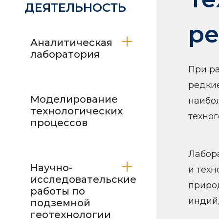
ДЕЯТЕЛЬНОСТЬ
ре
Аналитическая
лаборатория
При р
редки
Моделирование
наибо
технологических
техног
процессов
Лабор
Научно-
и тех
исследовательские
природ
работы по
индий,
подземной
геотехнологии