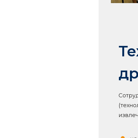
Те
др
Сотру
(техно
извлеч