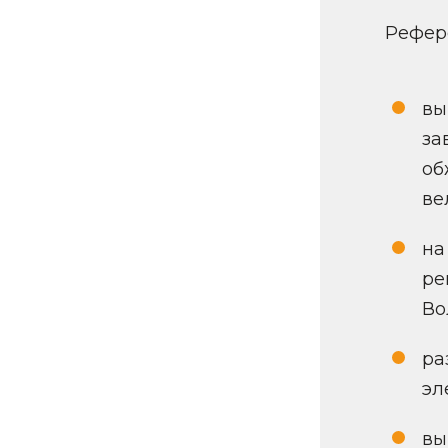
Рефер
вы
за
об
ве
на
ре
Во
ра
эл
вы