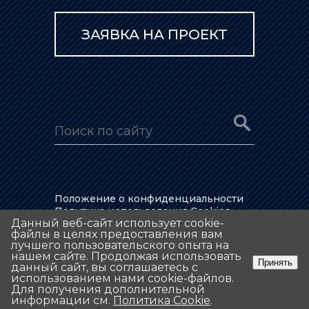
ЗАЯВКА НА ПРОЕКТ
Положение о конфиденциальности
Политика использования Cookies
Данный веб-сайт использует cookie-
Данный веб-сайт использует cookie-
файлы в целях предоставления вам
файлы в целях предоставления вам
© 1929 - 2026 АО «Уралмеханобр»
лучшего пользовательского опыта на
лучшего пользовательского опыта на
нашем сайте. Продолжая использовать
нашем сайте. Продолжая использовать
Принять
Принять
данный сайт, вы соглашаетесь с
данный сайт, вы соглашаетесь с
Разработка дизайна и верстка «Ample»
использованием нами cookie-файлов.
использованием нами cookie-файлов.
Для получения дополнительной
Для получения дополнительной
информации см.
информации см.
Политика Cookie
Политика Cookie
.
.