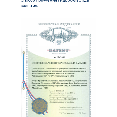
Способ получения гидросульфида
кальция.