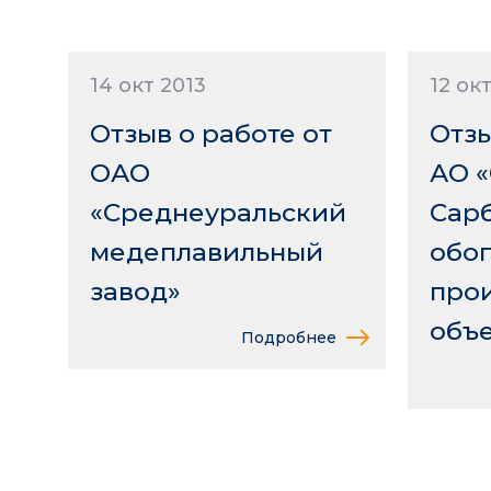
14 окт 2013
12 ок
Отзыв о работе от
Отзы
ОАО
АО «
«Среднеуральский
Сарб
медеплавильный
обо
завод»
про
объ
Подробнее