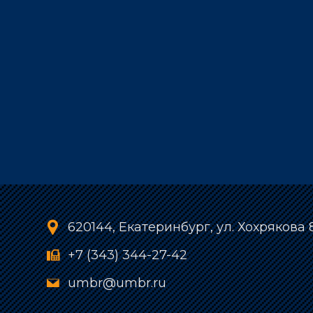
620144, Екатеринбург, ул. Хохрякова 
+7 (343) 344-27-42
umbr@umbr.ru