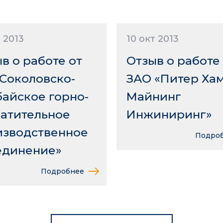
т 2013
10 окт 2013
в о работе от
Отзыв о работе
Соколовско-
ЗАО «Питер Ха
айское горно-
Майнинг
гатительное
Инжиниринг»
изводственное
Подро
единение»
Подробнее